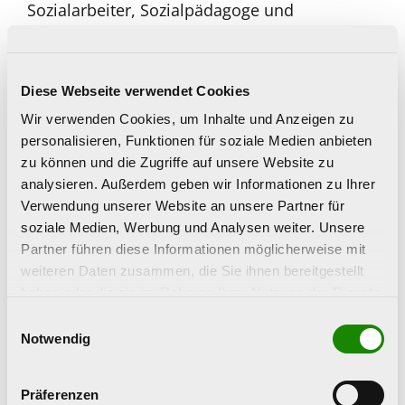
Sozialarbeiter, Sozialpädagoge und
Erlebnispädagoge
Veranstaltungsort
Diese Webseite verwendet Cookies
Online-Seminar via Zoom
Wir verwenden Cookies, um Inhalte und Anzeigen zu
personalisieren, Funktionen für soziale Medien anbieten
Anmeldeschluss
zu können und die Zugriffe auf unsere Website zu
18. September 2026
analysieren. Außerdem geben wir Informationen zu Ihrer
Verwendung unserer Website an unsere Partner für
Teilnehmer*innenzahl
soziale Medien, Werbung und Analysen weiter. Unsere
max. 25 Personen
Partner führen diese Informationen möglicherweise mit
weiteren Daten zusammen, die Sie ihnen bereitgestellt
Seminarausschreibung
haben oder die sie im Rahmen Ihrer Nutzung der Dienste
gesammelt haben.
Einwilligungsauswahl
Notwendig
Ihre Kontaktperson
Präferenzen