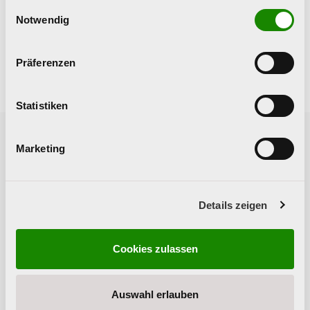
Kampagne Stadt Linz:
www.fit.linz.at
gesammelt haben.
Einwilligungsauswahl
Notwendig
Factsheet Vapes und Nikotinbeutel
Präferenzen
Statistiken
Marketing
Vorherige News
Nächste News
Details zeigen
Cookies zulassen
Auswahl erlauben
Das war die
Höchstgericht kippt