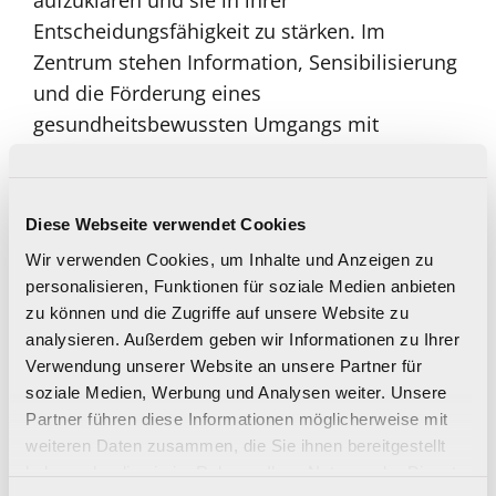
aufzuklären und sie in ihrer
Entscheidungsfähigkeit zu stärken. Im
Zentrum stehen Information, Sensibilisierung
und die Förderung eines
gesundheitsbewussten Umgangs mit
Substanzen.
Im Rahmen der Kampagne stehen
Diese Webseite verwendet Cookies
Information auf www.fit.linz.at zur Verfügung.
Wir verwenden Cookies, um Inhalte und Anzeigen zu
Begleitend dazu wird die Kampagne über die
personalisieren, Funktionen für soziale Medien anbieten
Online-Kanäle der Stadt Linz verbreitet, um
zu können und die Zugriffe auf unsere Website zu
insbesondere auch jüngere Zielgruppen zu
analysieren. Außerdem geben wir Informationen zu Ihrer
erreichen und zur Auseinandersetzung mit
Verwendung unserer Website an unsere Partner für
dem Thema anzuregen.
soziale Medien, Werbung und Analysen weiter. Unsere
Partner führen diese Informationen möglicherweise mit
Weiterführende Infos:
weiteren Daten zusammen, die Sie ihnen bereitgestellt
haben oder die sie im Rahmen Ihrer Nutzung der Dienste