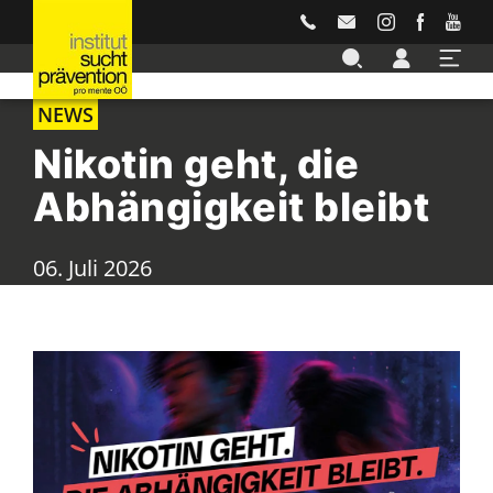
Accesskey
Accesskey
Accesskey
Accesskey
Accesskey
Zur Hauptnavigation
Zur Unternavigation
Zur Suche
Zum Inhalt
Zur Footernavigation
[3]
[4]
[2]
[1]
[5]
NEWS
Nikotin geht, die
Abhängigkeit bleibt
06. Juli 2026