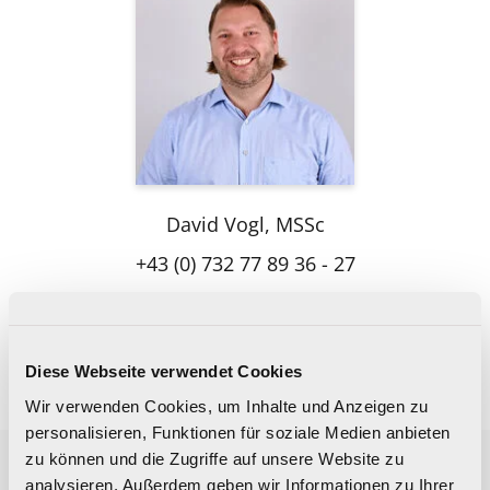
David Vogl, MSSc
+43 (0) 732 77 89 36 - 27
david.vogl(at)praevention.at
Diese Webseite verwendet Cookies
Wir verwenden Cookies, um Inhalte und Anzeigen zu
personalisieren, Funktionen für soziale Medien anbieten
Nur noch dieses eine Level!
zu können und die Zugriffe auf unsere Website zu
- Wie begleite ich mein
analysieren. Außerdem geben wir Informationen zu Ihrer