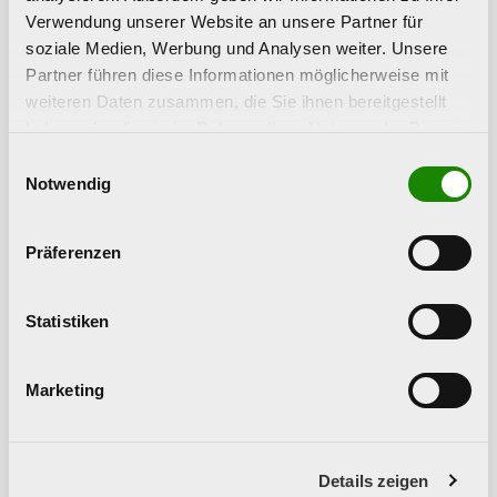
Verwendung unserer Website an unsere Partner für
Kind in der Welt der
soziale Medien, Werbung und Analysen weiter. Unsere
Digitalen Medien?
Partner führen diese Informationen möglicherweise mit
weiteren Daten zusammen, die Sie ihnen bereitgestellt
Unverbindliches
haben oder die sie im Rahmen Ihrer Nutzung der Dienste
Anfrageformular
gesammelt haben.
Einwilligungsauswahl
Notwendig
Vorname
*
Nachname
*
Präferenzen
Statistiken
Name der Einrichtung / Organisation
*
Marketing
Telefonnummer
E-Mail Adresse
*
Details zeigen