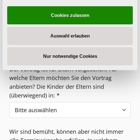
Cookies zulassen
In welchem Ort/welcher Stadt in
Oberösterreich soll der Vortrag stattfinden?
*
Auswahl erlauben
Nur notwendige Cookies
Der Vortrag ist für Eltern vorgesehen. Für
welche Eltern möchten Sie den Vortrag
anbieten? Die Kinder der Eltern sind
(überwiegend) in:
*
Wir sind bemüht, können aber nicht immer