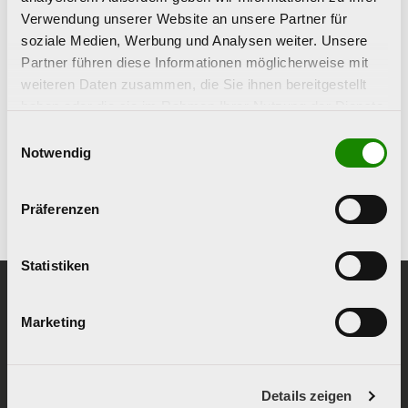
Angebote durchsuchen
Verwendung unserer Website an unsere Partner für
soziale Medien, Werbung und Analysen weiter. Unsere
Partner führen diese Informationen möglicherweise mit
weiteren Daten zusammen, die Sie ihnen bereitgestellt
haben oder die sie im Rahmen Ihrer Nutzung der Dienste
Sor
gesammelt haben.
Einwilligungsauswahl
Notwendig
Mehr anzeigen
Präferenzen
Statistiken
Sie haben Fragen -
Wir sind gerne für
Marketing
Sie da!
Details zeigen