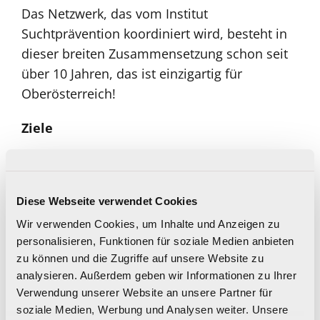
Das Netzwerk, das vom Institut
Suchtprävention koordiniert wird, besteht in
dieser breiten Zusammensetzung schon seit
über 10 Jahren, das ist einzigartig für
Oberösterreich!
Ziele
regelmäßige, vierteljährliche
Vernetzungstreffen zum
Informationsaustausch und regionalem
Diese Webseite verwendet Cookies
Monitoring rund um das Thema
Wir verwenden Cookies, um Inhalte und Anzeigen zu
Drogenmissbrauch, Suchtgefährdung und
personalisieren, Funktionen für soziale Medien anbieten
zu können und die Zugriffe auf unsere Website zu
Suchtmittelabhängigkeit in Steyr
analysieren. Außerdem geben wir Informationen zu Ihrer
Blick auf das Thema aus unterschiedlichen
Verwendung unserer Website an unsere Partner für
soziale Medien, Werbung und Analysen weiter. Unsere
Perspektiven und beruflichen Aufträgen,