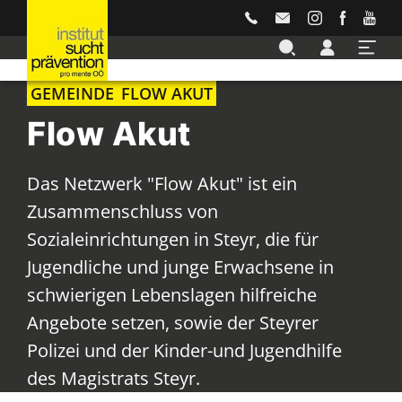
Accesskey
Accesskey
Accesskey
Accesskey
Accesskey
Zur Hauptnavigation
Zur Unternavigation
Zur Suche
Zum Inhalt
Zur Footernavigation
[3]
[4]
[2]
[1]
[5]
GEMEINDE
FLOW AKUT
Flow Akut
Das Netzwerk "Flow Akut" ist ein
Zusammenschluss von
Sozialeinrichtungen in Steyr, die für
Jugendliche und junge Erwachsene in
schwierigen Lebenslagen hilfreiche
Angebote setzen, sowie der Steyrer
Polizei und der Kinder-und Jugendhilfe
des Magistrats Steyr.