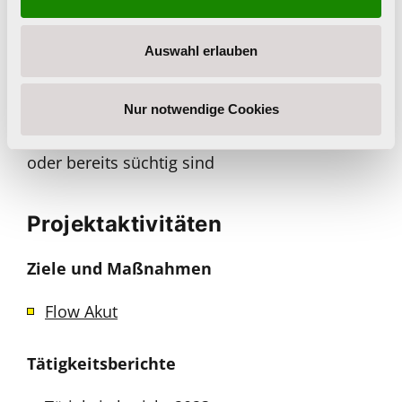
Stadtpolitik und andere betroffene
Einrichtungen
Auswahl erlauben
Zielgruppe
Jugendliche und junge Erwachsene, die
Nur notwendige Cookies
riskant Drogen konsumieren, suchtgefährdet
oder bereits süchtig sind
Projektaktivitäten
Ziele und Maßnahmen
Flow Akut
Tätigkeitsberichte