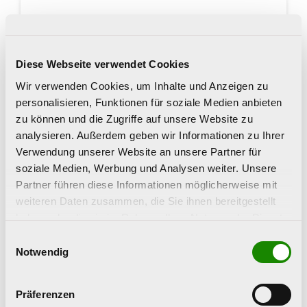
Diese Webseite verwendet Cookies
Wir verwenden Cookies, um Inhalte und Anzeigen zu
personalisieren, Funktionen für soziale Medien anbieten
zu können und die Zugriffe auf unsere Website zu
analysieren. Außerdem geben wir Informationen zu Ihrer
Verwendung unserer Website an unsere Partner für
soziale Medien, Werbung und Analysen weiter. Unsere
Partner führen diese Informationen möglicherweise mit
BROSCHÜRE
weiteren Daten zusammen, die Sie ihnen bereitgestellt
Über Cannabis reden
haben oder die sie im Rahmen Ihrer Nutzung der Dienste
gesammelt haben.
Einwilligungsauswahl
Die Broschüre „Über Cannabis reden“
Notwendig
bietet wichtige Infos und Rat und zeigt
konkrete Situationen auf, in denen sich
Präferenzen