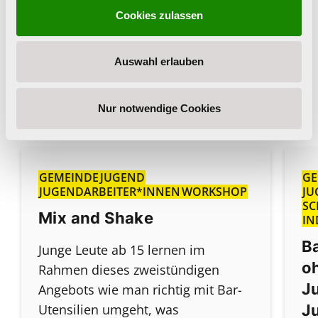
Zurück zur Übersicht
Cookies zulassen
Auswahl erlauben
Nur notwendige Cookies
Ähnliche Angebote
GEMEINDE
JUGEND
GE
JUGENDARBEITER*INNEN
WORKSHOP
JU
SC
Mix and Shake
IN
B
Junge Leute ab 15 lernen im
oh
Rahmen dieses zweistündigen
J
Angebots wie man richtig mit Bar-
Utensilien umgeht, was
J