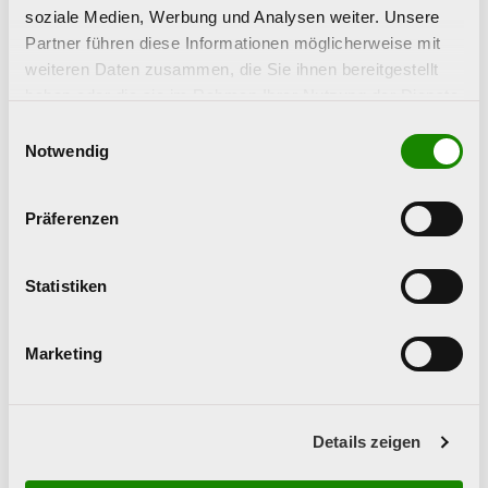
soziale Medien, Werbung und Analysen weiter. Unsere
Ihre Kontaktperson
Partner führen diese Informationen möglicherweise mit
weiteren Daten zusammen, die Sie ihnen bereitgestellt
haben oder die sie im Rahmen Ihrer Nutzung der Dienste
gesammelt haben.
Einwilligungsauswahl
Notwendig
Präferenzen
Statistiken
Alexandra Orehounig
Marketing
+43 (0) 732 77 89 36 - 22
alexandra.orehounig(at)praevention.at
Details zeigen