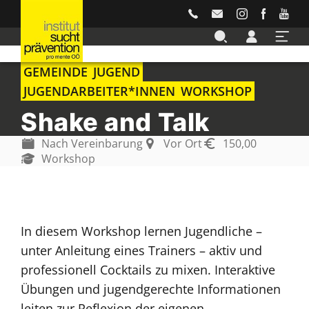
Accesskey
Accesskey
Accesskey
Accesskey
Zur Hauptnavigation
Zur Suche
Zum Inhalt
Zur Footernavigation
[3]
[4]
[1]
[5]
GEMEINDE
JUGEND
JUGENDARBEITER*INNEN
WORKSHOP
Shake and Talk
Nach Vereinbarung
Vor Ort
150,00
Workshop
In diesem Workshop lernen Jugendliche –
unter Anleitung eines Trainers – aktiv und
professionell Cocktails zu mixen. Interaktive
Übungen und jugendgerechte Informationen
leiten zur Reflexion der eigenen