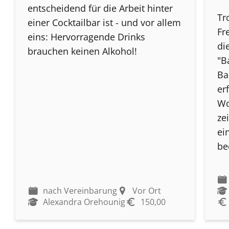
entscheidend für die Arbeit hinter
Tr
einer Cocktailbar ist - und vor allem
Fr
eins: Hervorragende Drinks
di
brauchen keinen Alkohol!
"B
Ba
er
Wo
ze
ei
be
nach Vereinbarung
Vor Ort
Alexandra Orehounig
150,00