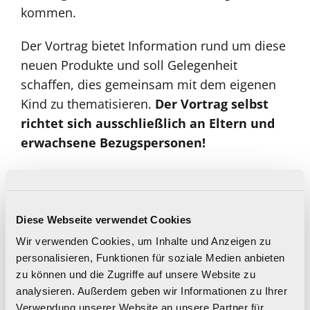
kommen.
Der Vortrag bietet Information rund um diese
neuen Produkte und soll Gelegenheit
schaffen, dies gemeinsam mit dem eigenen
Kind zu thematisieren.
Der Vortrag selbst
richtet sich ausschließlich an Eltern und
erwachsene Bezugspersonen!
Inhalt
Wissenswertes zu neuen Nikotinprodukten:
Diese Webseite verwendet Cookies
Nikotinbeutel, E-Vapes, Tabakerhitzern und
Wir verwenden Cookies, um Inhalte und Anzeigen zu
gesetzliche Grundlagen
personalisieren, Funktionen für soziale Medien anbieten
zu können und die Zugriffe auf unsere Website zu
Welchen Einfluss haben Sie als
analysieren. Außerdem geben wir Informationen zu Ihrer
Eltern/Erziehende und andere
Verwendung unserer Website an unsere Partner für