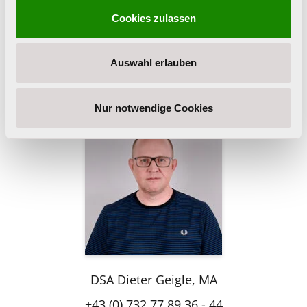
Verfügung gestellten Veranstaltungsraum in
Cookies zulassen
Ihrer Gemeinde) ebenso buchen.
Auswahl erlauben
Ihre Kontaktperson
Nur notwendige Cookies
DSA Dieter Geigle, MA
+43 (0) 732 77 89 36 - 44