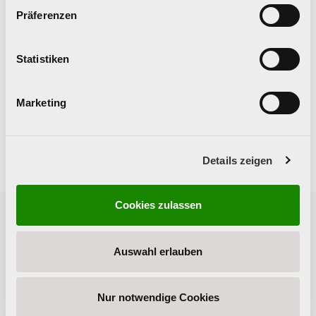
Präferenzen
Mag.a Sonja Hörmanseder
Statistiken
+43 (0) 732 77 89 36 - 15
Marketing
sonja.hoermanseder(at)praevention.at
Details zeigen
Unverbindliches
Cookies zulassen
Anfrageformular
Auswahl erlauben
Vorname
*
Nachname
*
Nur notwendige Cookies