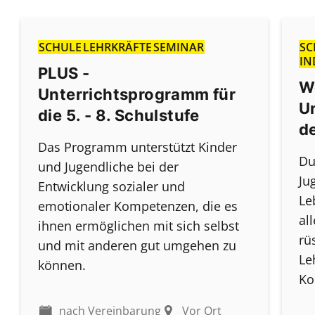
SCHULE
LEHRKRÄFTE
SEMINAR
SC
IN
PLUS -
We
Unterrichtsprogramm für
U
die 5. - 8. Schulstufe
de
Das Programm unterstützt Kinder
Du
und Jugendliche bei der
Ju
Entwicklung sozialer und
Le
emotionaler Kompetenzen, die es
al
ihnen ermöglichen mit sich selbst
rü
und mit anderen gut umgehen zu
Le
können.
Ko
nach Vereinbarung
Vor Ort