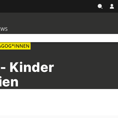
EWS
AGOG*INNEN
- Kinder
ien