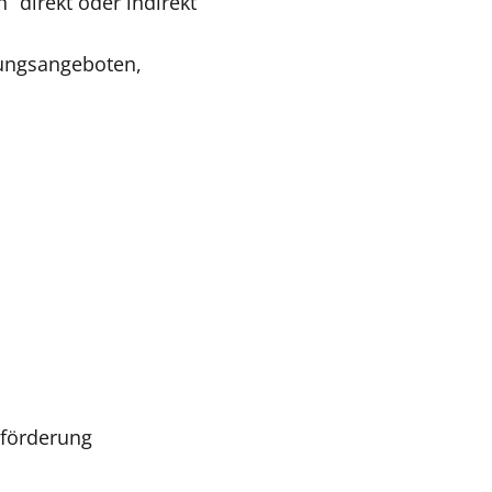
 direkt oder indirekt
uungsangeboten,
sförderung