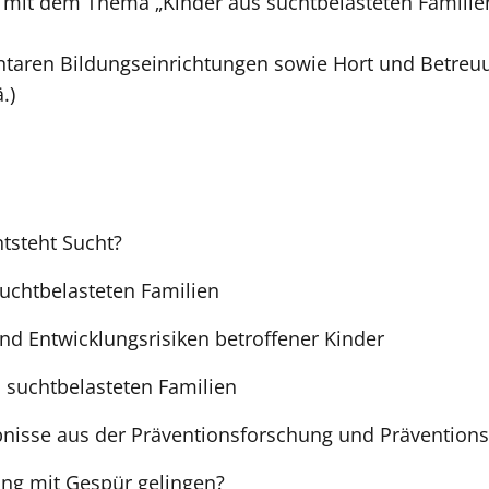
 mit dem Thema „Kinder aus suchtbelasteten Familien“
entaren Bildungseinrichtungen sowie Hort und Betre
.)
ntsteht Sucht?
uchtbelasteten Familien
nd Entwicklungsrisiken betroffener Kinder
n suchtbelasteten Familien
bnisse aus der Präventionsforschung und Prävention
ng mit Gespür gelingen?