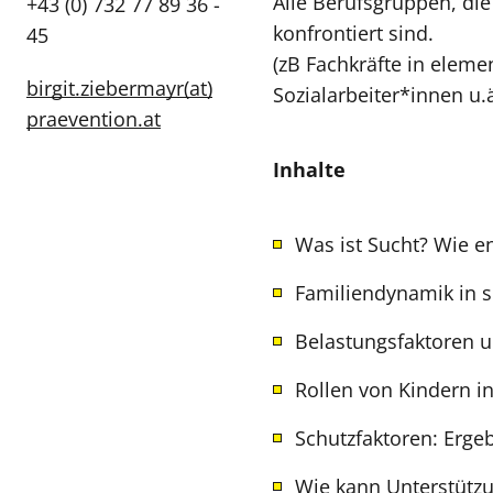
Alle Berufsgruppen, die
+43 (0) 732 77 89 36 -
konfrontiert sind.
45
(zB Fachkräfte in elem
birgit.ziebermayr(at)
Sozialarbeiter*innen u.ä
praevention.at
Inhalte
Was ist Sucht? Wie e
Familiendynamik in s
Belastungsfaktoren u
Rollen von Kindern i
Schutzfaktoren: Erge
Wie kann Unterstützu