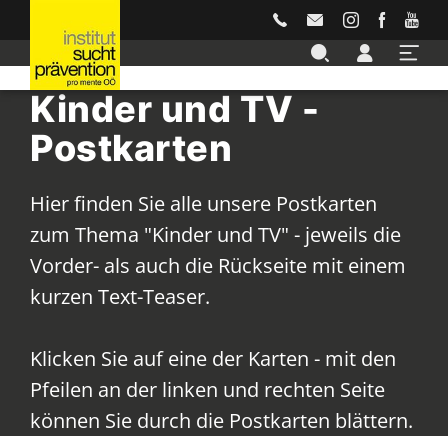
Kinder und TV -
Accesskey
Accesskey
Accesskey
Accesskey
Accesskey
Zur Hauptnavigation
Zur Unternavigation
Zur Suche
Zum Inhalt
Zur Footernavigation
[3]
[4]
[2]
[1]
[5]
Postkarten
Hier finden Sie alle unsere Postkarten
zum Thema "Kinder und TV" - jeweils die
Vorder- als auch die Rückseite mit einem
kurzen Text-Teaser.
Klicken Sie auf eine der Karten - mit den
Pfeilen an der linken und rechten Seite
können Sie durch die Postkarten blättern.