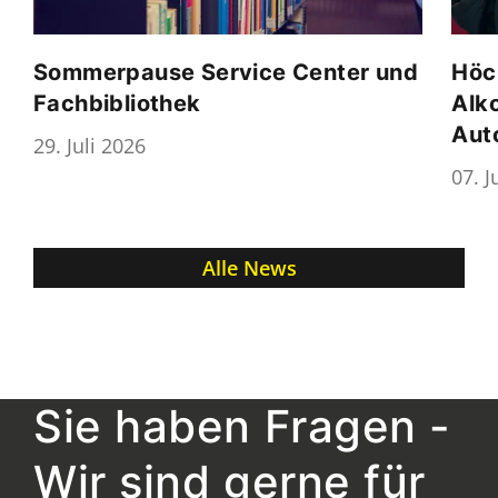
Sommerpause Service Center und
Höc
Fachbibliothek
Alk
Aut
29. Juli 2026
07. J
Alle News
Sie haben Fragen -
Wir sind gerne für