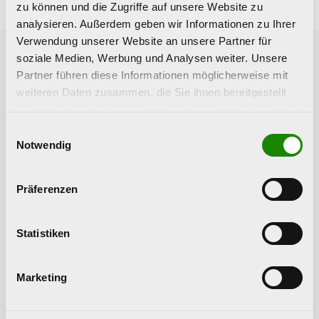
zu können und die Zugriffe auf unsere Website zu
analysieren. Außerdem geben wir Informationen zu Ihrer
Verwendung unserer Website an unsere Partner für
soziale Medien, Werbung und Analysen weiter. Unsere
Partner führen diese Informationen möglicherweise mit
Vorherige News
Nächste News
weiteren Daten zusammen, die Sie ihnen bereitgestellt
haben oder die sie im Rahmen Ihrer Nutzung der Dienste
gesammelt haben.
Einwilligungsauswahl
Notwendig
Präferenzen
Buch des Monats:
Workshop Nikotin -
Statistiken
Die anderen
ein kostenloses
Geschlechter
Angebot für
Schulen in OÖ
Marketing