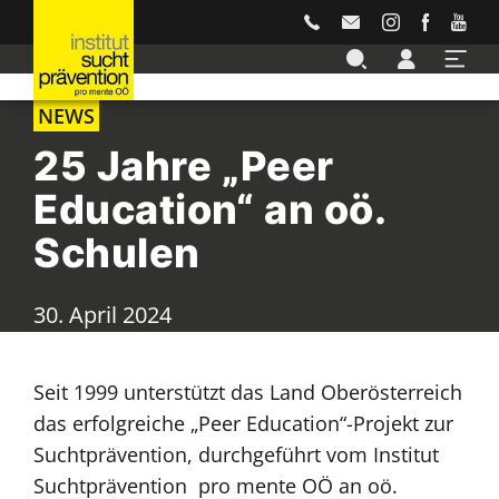
Accesskey
Accesskey
Accesskey
Accesskey
Accesskey
Zur Hauptnavigation
Zur Unternavigation
Zur Suche
Zum Inhalt
Zur Footernavigation
[3]
[4]
[2]
[1]
[5]
NEWS
25 Jahre „Peer
Education“ an oö.
Schulen
30. April 2024
Seit 1999 unterstützt das Land Oberösterreich
das erfolgreiche „Peer Education“-Projekt zur
Suchtprävention, durchgeführt vom Institut
Suchtprävention pro mente OÖ an oö.