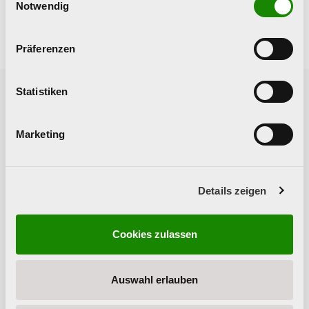
Notwendig
Präferenzen
Statistiken
Vorherige News
Nächste News
Marketing
Details zeigen
Cookies zulassen
Vortrag und
Buch des Monats:
Gespräch mit
Generation Angst
Auswahl erlauben
Paulus
Hochgatterer