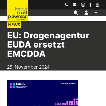
Accesskey
Accesskey
Accesskey
Accesskey
Accesskey
Zur Hauptnavigation
Zur Unternavigation
Zur Suche
Zum Inhalt
Zur Footernavigation
[3]
[4]
[2]
[1]
[5]
NEWS
EU: Drogenagentur
EUDA ersetzt
EMCDDA
25. November 2024