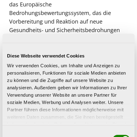
das Europäische
Bedrohungsbewertungssystem, das die
Vorbereitung und Reaktion auf neue
Gesundheits- und Sicherheitsbedrohungen
verbessert. Ein Europäisches Netzwerk
forensischer und toxikologischer
Laboratorien fördert den Austausch von
Diese Webseite verwendet Cookies
Informationen über neue Trends und schult
Wir verwenden Cookies, um Inhalte und Anzeigen zu
nationale Experten.
personalisieren, Funktionen für soziale Medien anbieten
zu können und die Zugriffe auf unsere Website zu
Weitere Informationen
analysieren. Außerdem geben wir Informationen zu Ihrer
Verwendung unserer Website an unsere Partner für
The European Union Drugs Agency (EUDA):
soziale Medien, Werbung und Analysen weiter. Unsere
Partner führen diese Informationen möglicherweise mit
first steps
(engl)
weiteren Daten zusammen, die Sie ihnen bereitgestellt
Neue EU-Drogenagentur nimmt ihre Arbeit
haben oder die sie im Rahmen Ihrer Nutzung der Dienste
gesammelt haben.
mit erweitertem Mandat auf
Einwilligungsauswahl