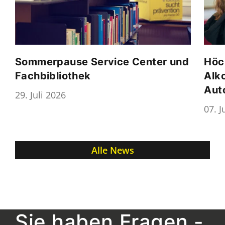
Sommerpause Service Center und
Höc
Fachbibliothek
Alk
Aut
29. Juli 2026
07. J
Alle News
Sie haben Fragen -