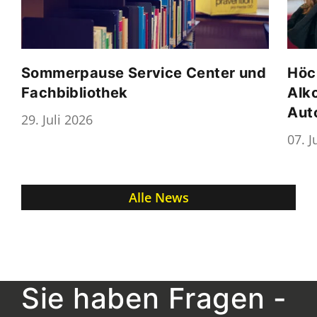
Sommerpause Service Center und
Höc
Fachbibliothek
Alk
Aut
29. Juli 2026
07. J
Alle News
Sie haben Fragen -