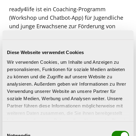
ready4life ist ein Coaching-Programm
(Workshop und Chatbot-App) für Jugendliche
und junge Erwachsene zur Förderung von
Stress- und Sozialkompetenzen, zur Stärkung
der Widerstandsfähigkeit gegenüber
riskantem Substanzkonsum (Alkohol, Tabak,
Diese Webseite verwendet Cookies
Cannabis) und zur Vorbeugung
Wir verwenden Cookies, um Inhalte und Anzeigen zu
problematischer Internet- und Smartphone-
personalisieren, Funktionen für soziale Medien anbieten
Nutzung. Seit 2019 wird die App erfolgreich in
zu können und die Zugriffe auf unsere Website zu
analysieren. Außerdem geben wir Informationen zu Ihrer
Oberösterreich eingesetzt und hat alleine im
Verwendung unserer Website an unsere Partner für
Jahr 2022 bereits über 2.000 TeilnehmerInnen
soziale Medien, Werbung und Analysen weiter. Unsere
erreicht.
Partner führen diese Informationen möglicherweise mit
weiteren Daten zusammen, die Sie ihnen bereitgestellt
Weitere Infos zum Projekt ready4life:
haben oder die sie im Rahmen Ihrer Nutzung der Dienste
www.ready4life.at
gesammelt haben.
Einwilligungsauswahl
Notwendig