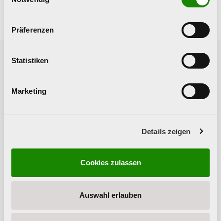
Präferenzen
Statistiken
Vorherige News
Nächste News
Marketing
Details zeigen
Cookies zulassen
Alarmierender
ready4life: Praxis-
Anstieg bei
Workshop für
Suizidversuchen im
Schule und
Auswahl erlauben
Jugendalter
Arbeitswelt