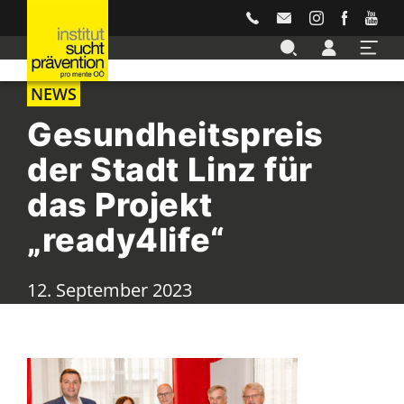
Accesskey
Accesskey
Accesskey
Accesskey
Accesskey
Zur Hauptnavigation
Zur Unternavigation
Zur Suche
Zum Inhalt
Zur Footernavigation
[3]
[4]
[2]
[1]
[5]
NEWS
Gesundheitspreis
der Stadt Linz für
das Projekt
„ready4life“
12. September 2023