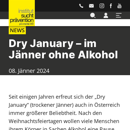
Accesskey
Accesskey
Accesskey
Accesskey
Accesskey
Zur Hauptnavigation
Zur Unternavigation
Zur Suche
Zum Inhalt
Zur Footernavigation
[3]
[4]
[2]
[1]
[5]
NEWS
Dry January – im
Jänner ohne Alkohol
08. Jänner 2024
Seit einigen Jahren erfreut sich der „Dry
January“ (trockener Jänner) auch in Österreich
immer größerer Beliebtheit. Nach den
Weihnachtsfeiertagen wollen viele Menschen
ihrem Körper in Sachen Alkohol eine Pause