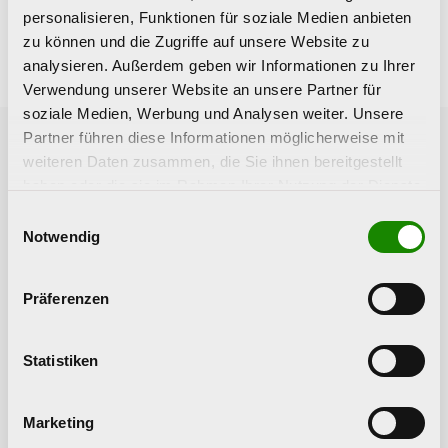
personalisieren, Funktionen für soziale Medien anbieten
zu können und die Zugriffe auf unsere Website zu
analysieren. Außerdem geben wir Informationen zu Ihrer
Verwendung unserer Website an unsere Partner für
soziale Medien, Werbung und Analysen weiter. Unsere
Partner führen diese Informationen möglicherweise mit
weiteren Daten zusammen, die Sie ihnen bereitgestellt
Vorherige News
Nächste News
haben oder die sie im Rahmen Ihrer Nutzung der Dienste
gesammelt haben.
Einwilligungsauswahl
Notwendig
Präferenzen
Statistiken
Novelle des Oö.
Cannabis-
Jugendschutzgesetzes
Legalisierung in
in Kraft
Deutschland
Marketing
frühestens ab April