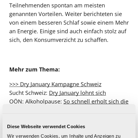
Teilnehmenden spontan am meisten
genannten Vorteilen. Weiter berichteten sie
von einem besseren Schlaf sowie einem Mehr
an Energie. Einige sind auch einfach stolz auf
sich, den Konsumverzicht zu schaffen.
Mehr zum Thema:
>>> Dry January Kampagne Schweiz
Sucht Schweiz:
Dry January lohnt sich
OÖN: Alkoholpause:
So schnell erholt sich die
Leber im "Dry January"
ORF ON:
Experte empfiehlt „Dry January“
Dialogwoche Alkohol -
Wissenswertes zum
Diese Webseite verwendet Cookies
Thema Alkoholkonsum in Österreich
Wir verwenden Cookies, um Inhalte und Anzeigen zu