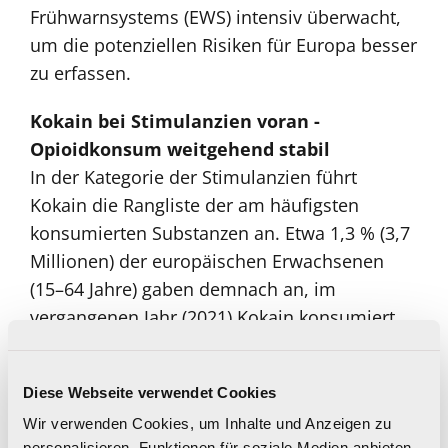
Frühwarnsystems (EWS) intensiv überwacht,
um die potenziellen Risiken für Europa besser
zu erfassen.
Kokain bei Stimulanzien voran -
Opioidkonsum weitgehend stabil
In der Kategorie der Stimulanzien führt
Kokain die Rangliste der am häufigsten
konsumierten Substanzen an. Etwa 1,3 % (3,7
Millionen) der europäischen Erwachsenen
(15–64 Jahre) gaben demnach an, im
vergangenen Jahr (2021) Kokain konsumiert
zu haben. Kokain ist laut EMCDDA auch die
häufigste Substanz im Zusammenhang mit
Diese Webseite verwendet Cookies
akuten Vergiftungen in den Notaufnahmen
Wir verwenden Cookies, um Inhalte und Anzeigen zu
der Krankenhäuser.
personalisieren, Funktionen für soziale Medien anbieten