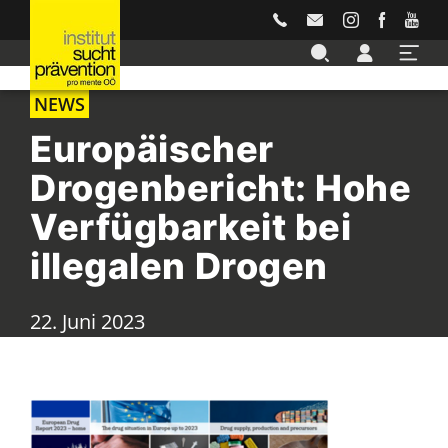
Accesskey
Accesskey
Accesskey
Accesskey
Accesskey
Zur Hauptnavigation
Zur Unternavigation
Zur Suche
Zum Inhalt
Zur Footernavigation
[3]
[4]
[2]
[1]
[5]
NEWS
Europäischer
Drogenbericht: Hohe
Verfügbarkeit bei
illegalen Drogen
22. Juni 2023