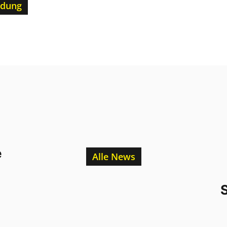
ldung
e
Alle News