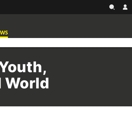
EWS
 Youth,
l World